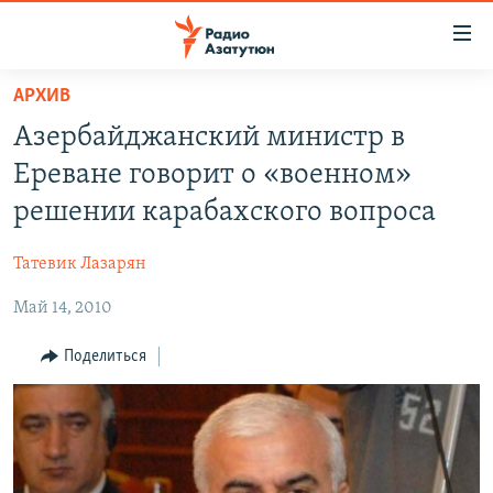
Ссылки
доступа
Перейти
АРХИВ
к
ГЛАВНАЯ
Азербайджанский министр в
основному
НОВОСТИ
содержанию
Ереване говорит о «военном»
ПОЛИТИКА
Перейти
решении карабахского вопроса
к
ОБЩЕСТВО
основной
Татевик Лазарян
ЭКОНОМИКА
навигации
Перейти
Май 14, 2010
РЕГИОН
к
НАГОРНЫЙ КАРАБАХ
Поделиться
поиску
КУЛЬТУРА
СПОРТ
АРХИВ