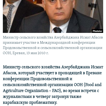
Հայերեն
English
Русский
Министр сельского хозяйства Азербайджана Исмат Абасов
Все сайты Радио Азатутюн
принимает участие в Междунаролдной конференции
Продовольственной и сельскохозяйственной организации
ООН, Ереван, 13 мая 2010 г.
Министр сельского хозяйства Азербайджана Исмат
Абасов, который участвует в проходящей в Ереване
конференции Продовольственной и
сельскохозяйственной организации ООН (Food and
Agriculture Organization – FAO), во время встречи с
журналистами в четверг затронул также
карабахскую проблематику.