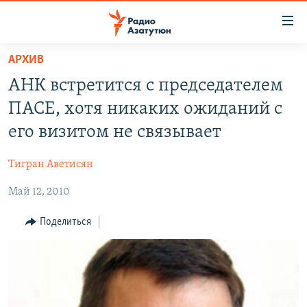
Ссылки
доступа
Перейти
АРХИВ
к
ГЛАВНАЯ
АНК встретится с председателем
основному
НОВОСТИ
содержанию
ПАСЕ, хотя никаких ожиданий с
ПОЛИТИКА
Перейти
его визитом не связывает
к
ОБЩЕСТВО
основной
Тигран Аветисян
ЭКОНОМИКА
навигации
Перейти
Май 12, 2010
РЕГИОН
к
НАГОРНЫЙ КАРАБАХ
Поделиться
поиску
КУЛЬТУРА
СПОРТ
АРХИВ