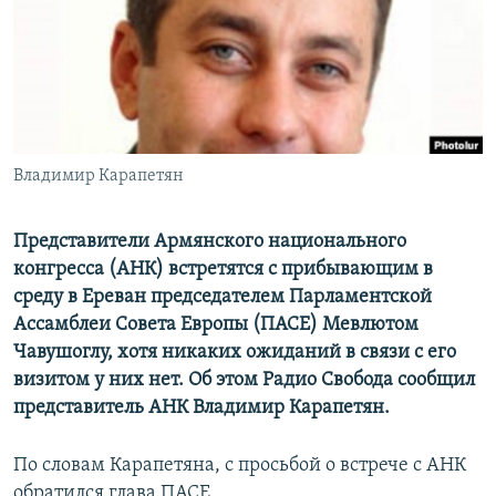
Հայերեն
English
Русский
Владимир Карапетян
Все сайты Радио Азатутюн
Представители Армянского национального
конгресса (АНК) встретятся с прибывающим в
среду в Ереван председателем Парламентской
Ассамблеи Совета Европы (ПАСЕ) Мевлютом
Чавушоглу, хотя никаких ожиданий в связи с его
визитом у них нет. Об этом Радио Свобода сообщил
представитель АНК Владимир Карапетян.
По словам Карапетяна, с просьбой о встрече с АНК
обратился глава ПАСЕ.