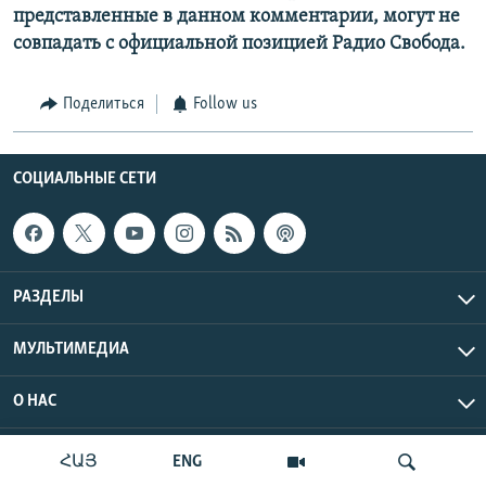
представленные в данном комментарии, могут не
совпадать с официальной позицией Радио Свобода.
Поделиться
Follow us
СОЦИАЛЬНЫЕ СЕТИ
РАЗДЕЛЫ
МУЛЬТИМЕДИА
О НАС
Радио Азатутюн © 2026 RFE/RL, Inc. Все права защищены.
ՀԱՅ
ENG