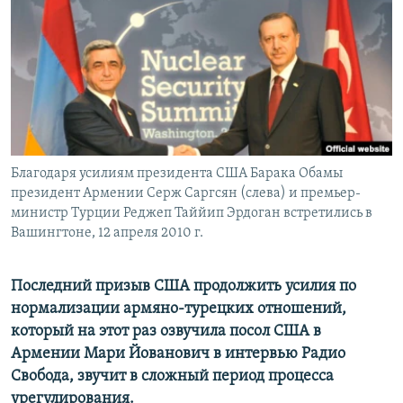
Հայերեն
English
Русский
Все сайты Радио Азатутюн
Благодаря усилиям президента США Барака Обамы
президент Армении Серж Саргсян (слева) и премьер-
министр Турции Реджеп Таййип Эрдоган встретились в
Вашингтоне, 12 апреля 2010 г.
Последний призыв США продолжить усилия по
нормализации армяно-турецких отношений,
который на этот раз озвучила посол США в
Армении Мари Йованович в интервью Радио
Свобода, звучит в сложный период процесса
урегулирования.