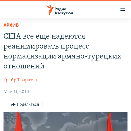
Ссылки
доступа
Перейти
АРХИВ
к
ГЛАВНАЯ
США все еще надеются
основному
НОВОСТИ
содержанию
реанимировать процесс
ПОЛИТИКА
Перейти
нормализации армяно-турецких
к
ОБЩЕСТВО
отношений
основной
ЭКОНОМИКА
навигации
Грайр Тамразян
Перейти
РЕГИОН
к
Май 11, 2010
НАГОРНЫЙ КАРАБАХ
поиску
КУЛЬТУРА
Поделиться
СПОРТ
АРХИВ