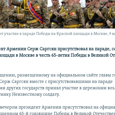
частие в параде Победы на Красной площади в Москве, 9 ма
ент Армении Серж Саргсян присутствовал на параде, 
лощади в Москве в честь 65-летия Победы в Великой О
бщению, размещенному на официальном сайте главы го
 Серж Саргсян вместе с присутствовавшими на параде
ми других государств принял участие в церемонии во
тнику Неизвестному солдату.
ь вечером президент Армении присутствовал на офици
ященном 65-й годовщине Победы в Великой Отечестве