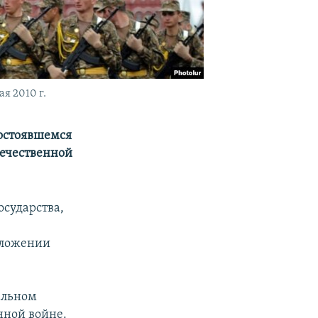
я 2010 г.
состоявшемся
течественной
сударства,
зложении
альном
нной войне.