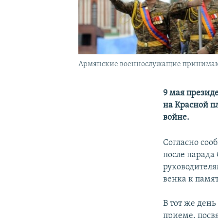
Армянские военнослужащие принимают у
9 мая презид
на Красной п
войне.
Согласно соо
после парада
руководителя
венка к памя
В тот же ден
приеме, посв