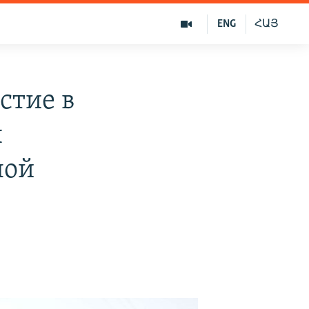
ENG
ՀԱՅ
стие в
я
ной