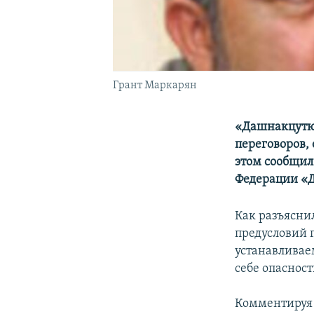
Грант Маркарян
«Дашнакцутюн
переговоров,
этом сообщил
Федерации «
Как разъясни
предусловий 
устанавливае
себе опаснос
Комментируя 