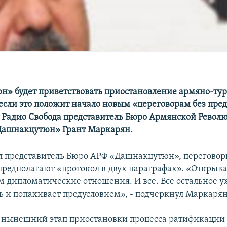
» будет приветствовать приостановление армяно-ту
 если это положит начало новым «переговорам без пред
 Радио Свобода представитель Бюро Армянской Рево
Дашнакцутюн» Грант Маркарян.
л представитель Бюро АРФ «Дашнакцутюн», переговор
предполагают «протокол в двух параграфах». «Открыв
м дипломатические отношения. И все. Все остальное у
ть и попахивает предусловием», - подчеркнул Маркарян
нынешний этап приостановки процесса ратификации