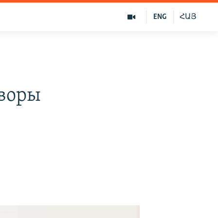
ENG
ՀԱՅ
оворы