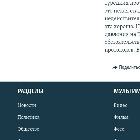
турецких про
это некая ст
недействитель
это хорошо. 
давления на 
обстоятельст
протоколов. В
Поделить
РАЗДЕЛЫ
МУЛЬТИ
Новости
Видео
Политика
Фильм
Общество
Фото