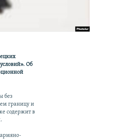
рецких
условий». Об
люционной
ы без
аем границу и
же содержит в
.
 армяно-