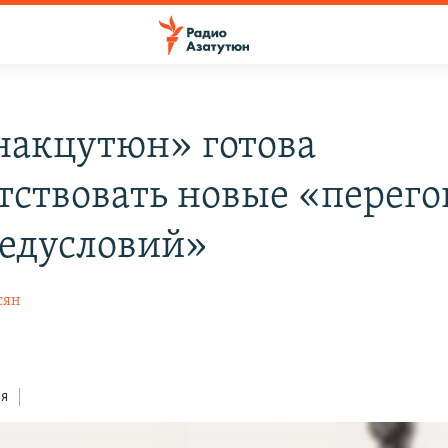
акцутюн» готова
тствовать новые «перег
редусловий»
сян
ся