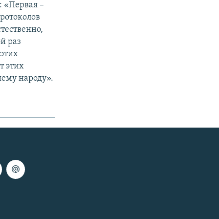
: «Первая –
протоколов
стественно,
й раз
 этих
т этих
шему народу».