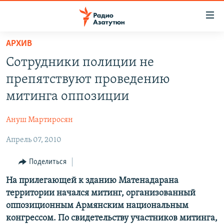
Ссылки
доступа
Перейти
АРХИВ
к
ГЛАВНАЯ
Сотрудники полиции не
основному
НОВОСТИ
содержанию
препятствуют проведению
ПОЛИТИКА
Перейти
митинга оппозиции
к
ОБЩЕСТВО
основной
Ануш Мартиросян
ЭКОНОМИКА
навигации
Перейти
Апрель 07, 2010
РЕГИОН
к
НАГОРНЫЙ КАРАБАХ
Поделиться
поиску
КУЛЬТУРА
На прилегающей к зданию Матенадарана
территории начался митинг, организованный
СПОРТ
оппозиционным Армянским национальным
АРХИВ
конгрессом. По свидетельству участников митинга,