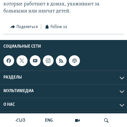
которые работают в домах, ухаживают за
больными или нянчат детей.
Поделиться
Follow us
СОЦИАЛЬНЫЕ СЕТИ
РАЗДЕЛЫ
МУЛЬТИМЕДИА
О НАС
Радио Азатутюн © 2026 RFE/RL, Inc. Все права защищены.
ՀԱՅ
ENG