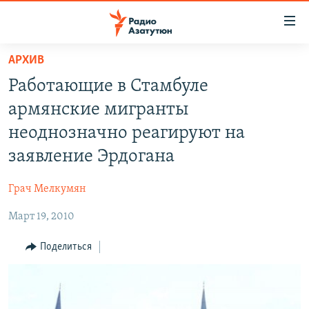
Ссылки
доступа
Перейти
АРХИВ
к
ГЛАВНАЯ
Работающие в Стамбуле
основному
НОВОСТИ
содержанию
армянские мигранты
ПОЛИТИКА
Перейти
неоднозначно реагируют на
к
ОБЩЕСТВО
заявление Эрдогана
основной
ЭКОНОМИКА
навигации
Грач Мелкумян
Перейти
РЕГИОН
к
Март 19, 2010
НАГОРНЫЙ КАРАБАХ
поиску
КУЛЬТУРА
Поделиться
СПОРТ
АРХИВ