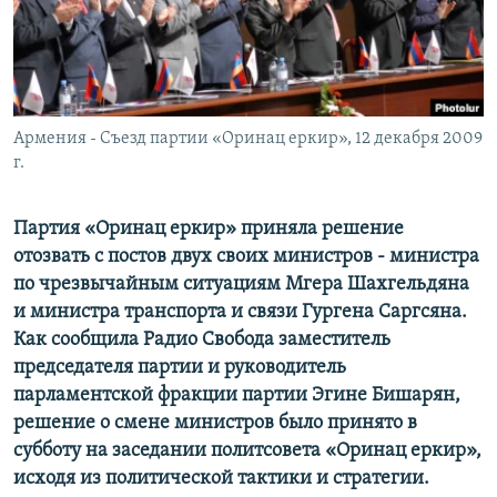
Հայերեն
English
Русский
Армения - Съезд партии «Оринац еркир», 12 декабря 2009
г.
Все сайты Радио Азатутюн
Партия «Оринац еркир» приняла решение
отозвать с постов двух своих министров - министра
по чрезвычайным ситуациям Мгера Шахгельдяна
и министра транспорта и связи Гургена Саргсяна.
Как сообщила Радио Свобода заместитель
председателя партии и руководитель
парламентской фракции партии Эгине Бишарян,
решение о смене министров было принято в
субботу на заседании политсовета «Оринац еркир»,
исходя из политической тактики и стратегии.