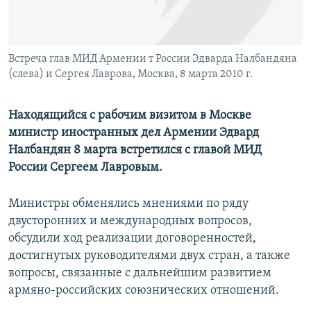
Հայերեն
English
Встреча глав МИД Армении т России Эдварда Налбандяна
Русский
(слева) и Сергея Лаврова, Москва, 8 марта 2010 г.
Все сайты Радио Азатутюн
Находящийся с рабочим визитом в Москве
министр иностранных дел Армении Эдвард
Налбандян 8 марта встретился с главой МИД
России Сергеем Лавровым.
Министры обменялись мнениями по ряду
двусторонних и международных вопросов,
обсудили ход реализации договоренностей,
достигнутых руководителями двух стран, а также
вопросы, связанные с дальнейшим развитием
армяно-российских союзнических отношений.