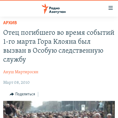
Ссылки
доступа
Перейти
АРХИВ
к
ГЛАВНАЯ
Отец погибшего во время событий
основному
НОВОСТИ
содержанию
1-го марта Гора Клояна был
ПОЛИТИКА
Перейти
вызван в Особую следственную
к
ОБЩЕСТВО
службу
основной
ЭКОНОМИКА
навигации
Ануш Мартиросян
Перейти
РЕГИОН
к
Март 08, 2010
НАГОРНЫЙ КАРАБАХ
поиску
КУЛЬТУРА
Поделиться
СПОРТ
АРХИВ