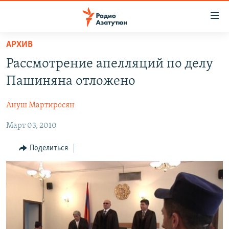
Ссылки
доступа
Перейти
АРХИВ
к
ГЛАВНАЯ
Рассмотрение апелляций по делу
основному
НОВОСТИ
содержанию
Пашиняна отложено
ПОЛИТИКА
Перейти
к
Ануш Мартиросян
ОБЩЕСТВО
основной
Март 03, 2010
ЭКОНОМИКА
навигации
Перейти
РЕГИОН
Поделиться
к
НАГОРНЫЙ КАРАБАХ
поиску
КУЛЬТУРА
СПОРТ
АРХИВ