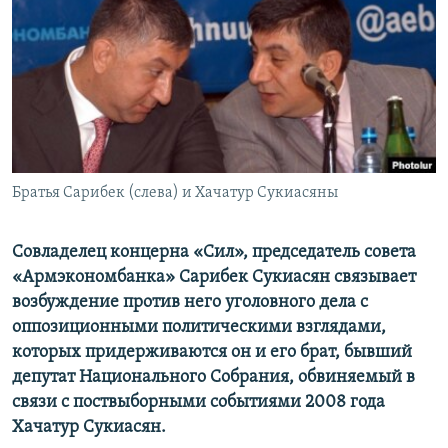
Հայերեն
English
Русский
Все сайты Радио Азатутюн
Братья Сарибек (слева) и Хачатур Сукиасяны
Совладелец концерна «Сил», председатель совета
«Армэкономбанка» Сарибек Сукиасян связывает
возбуждение против него уголовного дела с
оппозиционными политическими взглядами,
которых придерживаются он и его брат, бывший
депутат Национального Собрания, обвиняемый в
связи с поствыборными событиями 2008 года
Хачатур Сукиасян.