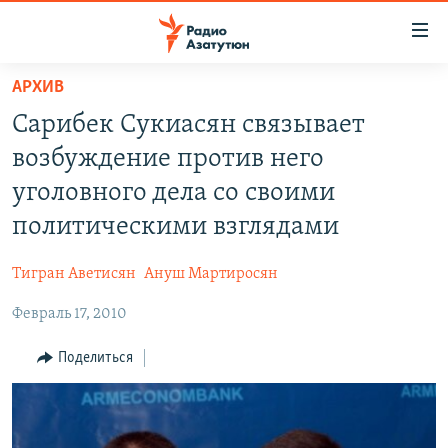
Ссылки
доступа
Перейти
АРХИВ
к
ГЛАВНАЯ
Сарибек Сукиасян связывает
основному
НОВОСТИ
содержанию
возбуждение против него
ПОЛИТИКА
Перейти
уголовного дела со своими
к
ОБЩЕСТВО
политическими взглядами
основной
ЭКОНОМИКА
навигации
Тигран Аветисян
Ануш Мартиросян
Перейти
РЕГИОН
к
Февраль 17, 2010
НАГОРНЫЙ КАРАБАХ
поиску
КУЛЬТУРА
Поделиться
СПОРТ
АРХИВ