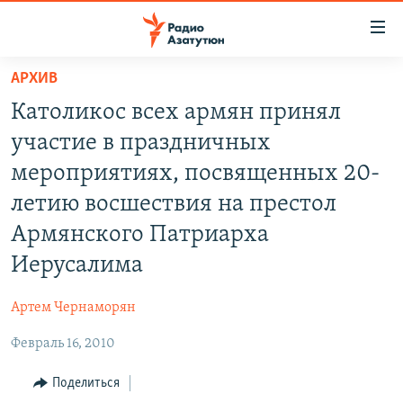
Ссылки
доступа
Перейти
АРХИВ
к
ГЛАВНАЯ
Католикос всех армян принял
основному
НОВОСТИ
содержанию
участие в праздничных
ПОЛИТИКА
Перейти
мероприятиях, посвященных 20-
к
ОБЩЕСТВО
летию восшествия на престол
основной
ЭКОНОМИКА
навигации
Армянского Патриарха
Перейти
РЕГИОН
Иерусалима
к
НАГОРНЫЙ КАРАБАХ
поиску
Артем Чернаморян
КУЛЬТУРА
Февраль 16, 2010
СПОРТ
Поделиться
АРХИВ