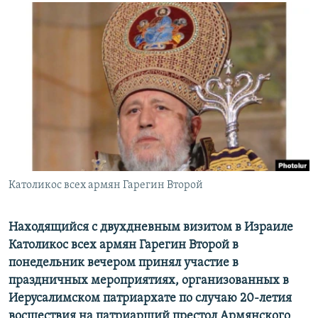
Հայերեն
English
Русский
Все сайты Радио Азатутюн
Католикос всех армян Гарегин Второй
Находящийся с двухдневным визитом в Израиле
Католикос всех армян Гарегин Второй в
понедельник вечером принял участие в
праздничных мероприятиях, организованных в
Иерусалимском патриархате по случаю 20-летия
восшествия на патриарший престол Армянского