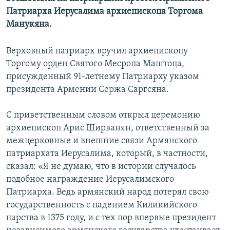
Патриарха Иерусалима архиепископа Торгома
Манукяна.
Верховный патриарх вручил архиепископу
Торгому орден Святого Месропа Маштоца,
присужденный 91-летнему Патриарху указом
президента Армении Сержа Саргсяна.
С приветственным словом открыл церемонию
архиепископ Арис Ширванян, ответственный за
межцерковные и внешние связи Армянского
патриархата Иерусалима, который, в частности,
сказал: «Я не думаю, что в истории случалось
подобное награждение Иерусалимского
Патриарха. Ведь армянский народ потерял свою
государственность с падением Киликийского
царства в 1375 году, и с тех пор впервые президент