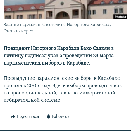
Հայերեն
English
Здание парламента в столице Нагорного Карабаха,
Русский
Степанакерте.
Все сайты Радио Азатутюн
Президент Нагорного Карабаха Бако Саакян в
пятницу подписал указ о проведении 23 марта
парламентских выборов в Карабахе.
Предыдущие парламентские выборы в Карабахе
прошли в 2005 году. Здесь выборы проводятся как
по пропорциональной, так и по мажоритарной
избирательной системе.
Поделиться
Follow us