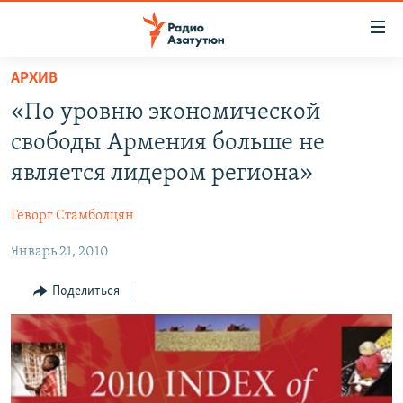
Ссылки
доступа
Перейти
АРХИВ
к
ГЛАВНАЯ
«По уровню экономической
основному
НОВОСТИ
содержанию
свободы Армения больше не
ПОЛИТИКА
Перейти
является лидером региона»
к
ОБЩЕСТВО
основной
Геворг Стамболцян
ЭКОНОМИКА
навигации
Перейти
Январь 21, 2010
РЕГИОН
к
НАГОРНЫЙ КАРАБАХ
Поделиться
поиску
КУЛЬТУРА
СПОРТ
АРХИВ