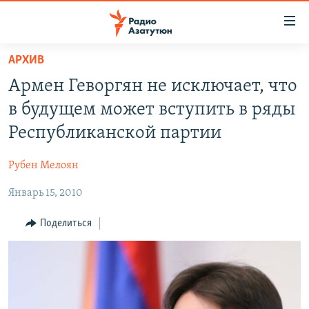
Ссылки
доступа
Перейти
АРХИВ
к
ГЛАВНАЯ
Армен Геворгян не исключает, что
основному
НОВОСТИ
содержанию
в будущем может вступить в ряды
ПОЛИТИКА
Перейти
Республиканской партии
к
ОБЩЕСТВО
основной
Рубен Мелоян
ЭКОНОМИКА
навигации
Перейти
Январь 15, 2010
РЕГИОН
к
НАГОРНЫЙ КАРАБАХ
Поделиться
поиску
КУЛЬТУРА
СПОРТ
АРХИВ