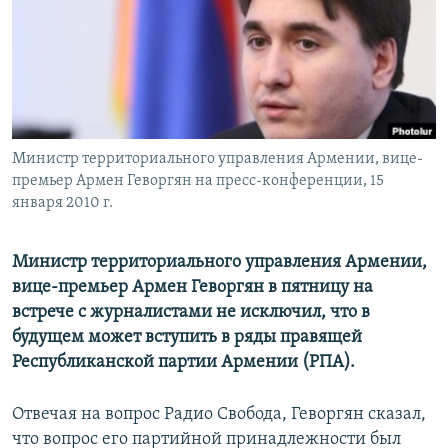
Հայերեն
English
Русский
Министр территориального управления Армении, вице-
Все сайты Радио Азатутюн
премьер Армен Геворгян на пресс-конференции, 15
января 2010 г.
Министр территориального управления Армении,
вице-премьер Армен Геворгян в пятницу на
встрече с журналистами не исключил, что в
будущем может вступить в ряды правящей
Республиканской партии Армении (РПА).
Отвечая на вопрос Радио Свобода, Геворгян сказал,
что вопрос его партийной принадлежности был