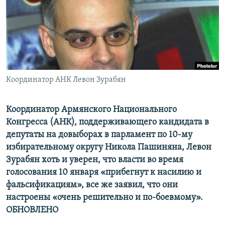
Հայերեն
English
Русский
Координатор АНК Левон Зурабян
Все сайты Радио Азатутюн
Координатор Армянского Национального
Конгресса (АНК), поддерживающего кандидата в
депутаты на довыборах в парламент по 10-му
избирательному округу Никола Пашиняна, Левон
Зурабян хоть и уверен, что власти во время
голосования 10 января «прибегнут к насилию и
фальсификациям», все же заявил, что они
настроены «очень решительно и по-боевмому».
ОБНОВЛЕНО