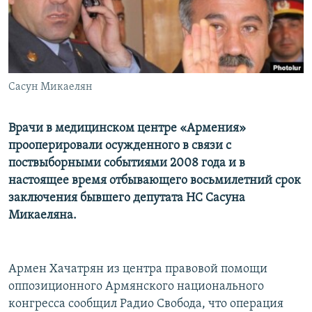
Հայերեն
English
Русский
Сасун Микаелян
Все сайты Радио Азатутюн
Врачи в медицинском центре «Армения»
прооперировали осужденного в связи с
поствыборными событиями 2008 года и в
настоящее время отбывающего восьмилетний срок
заключения бывшего депутата НС Сасуна
Микаеляна.
Армен Хачатрян из центра правовой помощи
оппозиционного Армянского национального
конгресса сообщил Радио Свобода, что операция