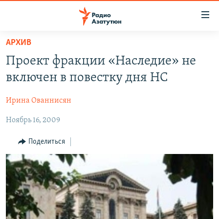
Ссылки
доступа
Перейти
АРХИВ
к
ГЛАВНАЯ
Проект фракции «Наследие» не
основному
НОВОСТИ
содержанию
включен в повестку дня НС
ПОЛИТИКА
Перейти
к
Ирина Ованнисян
ОБЩЕСТВО
основной
Ноябрь 16, 2009
ЭКОНОМИКА
навигации
Перейти
РЕГИОН
Поделиться
к
НАГОРНЫЙ КАРАБАХ
поиску
КУЛЬТУРА
СПОРТ
АРХИВ