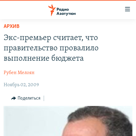
Ссылки
доступа
Перейти
АРХИВ
к
ГЛАВНАЯ
Экс-премьер считает, что
основному
НОВОСТИ
содержанию
правительство провалило
ПОЛИТИКА
Перейти
выполнение бюджета
к
ОБЩЕСТВО
основной
Рубен Мелоян
ЭКОНОМИКА
навигации
Перейти
Ноябрь 02, 2009
РЕГИОН
к
НАГОРНЫЙ КАРАБАХ
Поделиться
поиску
КУЛЬТУРА
СПОРТ
АРХИВ