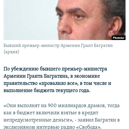
Հայերեն
English
Русский
Бывший премьер-министр Армении Грант Багратян
Все сайты Радио Азатутюн
(архив)
По убеждению бывшего премьер-министра
Армении Гранта Багратяна, в экономике
правительство «провалило все», в том числе и
выполнение бюджета текущего года.
«Они выполнят на 900 миллиардов драмов, тогда
как в бюджет включили взятые в кредит
непредусмотренные деньги», - заявил Багратян в
экслюзивном интервью радио «Свобода».