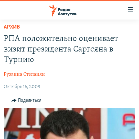
Ссылки
доступа
Перейти
АРХИВ
к
ГЛАВНАЯ
РПА положительно оценивает
основному
НОВОСТИ
содержанию
визит президента Саргсяна в
ПОЛИТИКА
Перейти
Турцию
к
ОБЩЕСТВО
основной
Рузанна Степанян
ЭКОНОМИКА
навигации
Перейти
Октябрь 15, 2009
РЕГИОН
к
НАГОРНЫЙ КАРАБАХ
Поделиться
поиску
КУЛЬТУРА
СПОРТ
АРХИВ