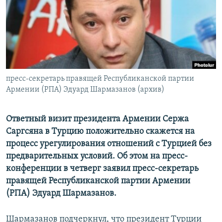
Հայերեն
English
Русский
пресс-секретарь правящей Республиканской партии
Все сайты Радио Азатутюн
Армении (РПА) Эдуард Шармазанов (архив)
Ответный визит президента Армении Сержа
Саргсяна в Турцию положительно скажется на
процесс урегулирования отношений с Турцией без
предварительных условий. Об этом на пресс-
конференции в четверг заявил пресс-секретарь
правящей Республиканской партии Армении
(РПА) Эдуард Шармазанов.
Шармазанов подчеркнул, что президент Турции