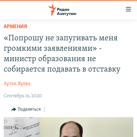
Ссылки
доступа
Перейти
АРМЕНИЯ
к
ГЛАВНАЯ
«Попрошу не запугивать меня
основному
НОВОСТИ
содержанию
громкими заявлениями» -
ПОЛИТИКА
Перейти
министр образования не
к
ОБЩЕСТВО
собирается подавать в отставку
основной
ЭКОНОМИКА
навигации
Артак Хулян
Перейти
РЕГИОН
к
Сентябрь 16, 2020
НАГОРНЫЙ КАРАБАХ
поиску
КУЛЬТУРА
Поделиться
СПОРТ
АРХИВ