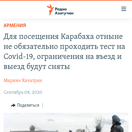
Ссылки
доступа
Перейти
АРМЕНИЯ
к
ГЛАВНАЯ
Для посещения Карабаха отныне
основному
НОВОСТИ
содержанию
не обязательно проходить тест на
ПОЛИТИКА
Перейти
Covid-19, ограничения на въезд и
к
ОБЩЕСТВО
выезд будут сняты
основной
ЭКОНОМИКА
навигации
Марине Хачатрян
Перейти
РЕГИОН
к
Сентябрь 08, 2020
НАГОРНЫЙ КАРАБАХ
поиску
КУЛЬТУРА
Поделиться
СПОРТ
АРХИВ