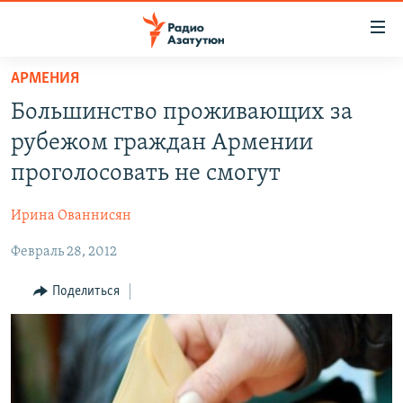
Ссылки
доступа
Перейти
АРМЕНИЯ
к
ГЛАВНАЯ
Большинство проживающих за
основному
НОВОСТИ
содержанию
рубежом граждан Армении
ПОЛИТИКА
Перейти
проголосовать не смогут
к
ОБЩЕСТВО
основной
Ирина Ованнисян
ЭКОНОМИКА
навигации
Перейти
Февраль 28, 2012
РЕГИОН
к
НАГОРНЫЙ КАРАБАХ
Поделиться
поиску
КУЛЬТУРА
СПОРТ
АРХИВ